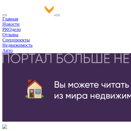
Главная
Новости
PROдело
Отзывы
Спецпроекты
Недвижимость
Авто