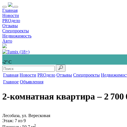
Главная
Новости
PROдело
Отзывы
Спецпроекты
Недвижимость
Авто
-2° С
Главная
Новости
PROдело
Отзывы
Спецпроекты
Недвижимос
Главное
Объявления
2-комнатная квартира
‒ 2 700 
Лесобаза, ул. Вересковая
Этаж
: 7 из 9
2
Площадь
: 50,7 м