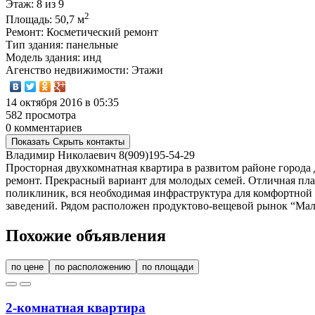
Этаж
: 8 из 9
2
Площадь
: 50,7 м
Ремонт
: Косметический ремонт
Тип здания
: панельные
Модель здания
: инд
Агенство недвижимости
: Этажи
14 октября 2016 в 05:35
582 просмотра
0 комментариев
Показать
Скрыть
контакты
Владимир Николаевич
8(909)195-54-29
Просторная двухкомнатная квартира в развитом районе города 
ремонт. Прекрасный вариант для молодых семей. Отличная план
поликлиник, вся необходимая инфраструктура для комфортной
заведений. Рядом расположен продуктово-вещевой рынок “Маль
Похожие объявления
по цене
по расположению
по площади
2-комнатная квартира