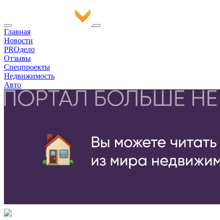
Главная
Новости
PROдело
Отзывы
Спецпроекты
Недвижимость
Авто