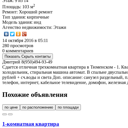
Этаж
: 9 из 14
2
Площадь
: 103 м
Ремонт
: Хороший ремонт
Тип здания
: кирпичные
Модель здания
: инд
Агенство недвижимости
: Этажи
14 октября 2016 в 05:11
280 просмотров
0 комментариев
Показать
Скрыть
контакты
Дмитрий
8(950)494-93-49
Сдается отличная трехкомнатная квартира в Тюменском - 1. К
холодильник, стиральная машина автомат. В спальне двуспальн
рублей + сч.воды и света Доп. описание: санузел раздельный, 
телефон, интернет, кабельное телевидение, домофон, железная д
Похожие объявления
по цене
по расположению
по площади
1-комнатная квартира