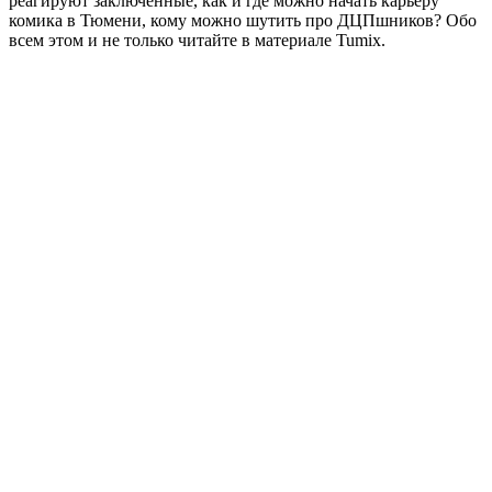
реагируют заключенные, как и где можно начать карьеру
комика в Тюмени, кому можно шутить про ДЦПшников? Обо
всем этом и не только читайте в материале Tumix.