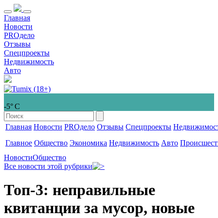
Главная
Новости
PROдело
Отзывы
Спецпроекты
Недвижимость
Авто
-5° С
Главная
Новости
PROдело
Отзывы
Спецпроекты
Недвижимос
Главное
Общество
Экономика
Недвижимость
Авто
Происшест
Новости
Общество
Все новости этой рубрики
Топ-3: неправильные
квитанции за мусор, новые