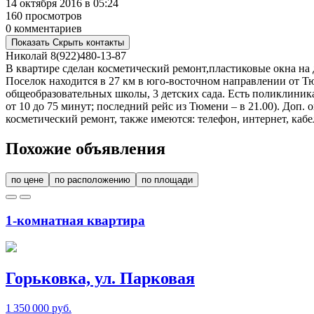
14 октября 2016 в 05:24
160 просмотров
0 комментариев
Показать
Скрыть
контакты
Николай
8(922)480-13-87
В квартире сделан косметический ремонт,пластиковые окна на д
Поселок находится в 27 км в юго-восточном направлении от Т
общеобразовательных школы, 3 детских сада. Есть поликлиника
от 10 до 75 минут; последний рейс из Тюмени – в 21.00). Доп. 
косметический ремонт, также имеются: телефон, интернет, кабе
Похожие объявления
по цене
по расположению
по площади
1-комнатная квартира
Горьковка, ул. Парковая
1 350 000 руб.