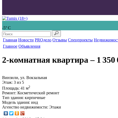
-5° С
Главная
Новости
PROдело
Отзывы
Спецпроекты
Недвижимос
Главное
Объявления
2-комнатная квартира
‒ 1 350 
Винзили, ул. Вокзальная
Этаж
: 3 из 5
2
Площадь
: 41 м
Ремонт
: Косметический ремонт
Тип здания
: кирпичные
Модель здания
: инд
Агенство недвижимости
: Этажи