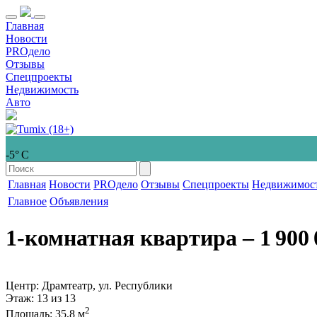
Главная
Новости
PROдело
Отзывы
Спецпроекты
Недвижимость
Авто
-5° С
Главная
Новости
PROдело
Отзывы
Спецпроекты
Недвижимос
Главное
Объявления
1-комнатная квартира
‒ 1 900 
Центр: Драмтеатр, ул. Республики
Этаж
: 13 из 13
2
Площадь
: 35,8 м