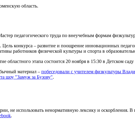
юменскую область.
Маcтер педагогического труда по внеучебным формам физкульту
. Цель конкурса – развитие и поощрение инновационных педагог
тивы работников физической культуры и спорта в образователь
 областного этапа состоится 20 ноября в 15:30 в Детском саду 
 обычный материал –
побеседовали с учителем физкультуры Вла
та шоу "Замуж за Бузову"
.
арии, не использовать ненормативную лексику и оскорбления. В
ebook
.