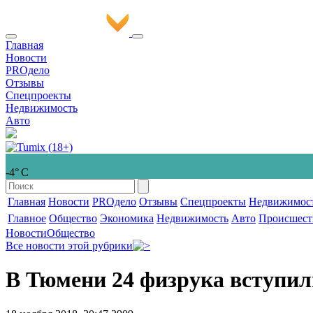
Главная
Новости
PROдело
Отзывы
Спецпроекты
Недвижимость
Авто
-4° С
Главная
Новости
PROдело
Отзывы
Спецпроекты
Недвижимос
Главное
Общество
Экономика
Недвижимость
Авто
Происшест
Новости
Общество
Все новости этой рубрики
В Тюмени 24 физрука вступили