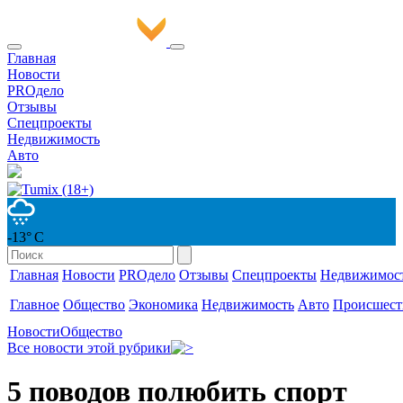
Главная
Новости
PROдело
Отзывы
Спецпроекты
Недвижимость
Авто
-13° С
Главная
Новости
PROдело
Отзывы
Спецпроекты
Недвижимос
Главное
Общество
Экономика
Недвижимость
Авто
Происшест
Новости
Общество
Все новости этой рубрики
5 поводов полюбить спорт