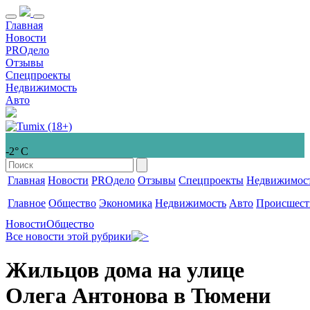
Главная
Новости
PROдело
Отзывы
Спецпроекты
Недвижимость
Авто
-2° С
Главная
Новости
PROдело
Отзывы
Спецпроекты
Недвижимос
Главное
Общество
Экономика
Недвижимость
Авто
Происшест
Новости
Общество
Все новости этой рубрики
Жильцов дома на улице
Олега Антонова в Тюмени