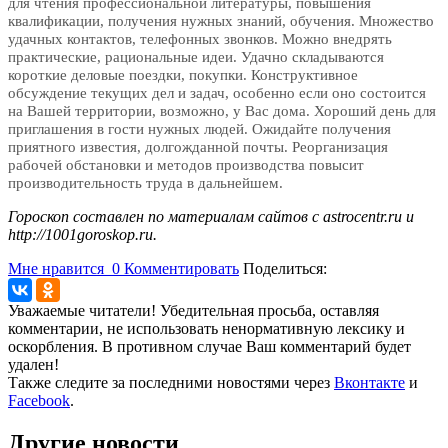
для чтения профессиональной литературы, повышения
квалификации, получения нужных знаний, обучения. Множество
удачных контактов, телефонных звонков. Можно внедрять
практические, рациональные идеи. Удачно складываются
короткие деловые поездки, покупки. Конструктивное
обсуждение текущих дел и задач, особенно если оно состоится
на Вашей территории, возможно, у Вас дома. Хороший день для
приглашения в гости нужных людей. Ожидайте получения
приятного известия, долгожданной почты. Реорганизация
рабочей обстановки и методов производства повысит
производительность труда в дальнейшем.
Гороскоп составлен по материалам сайтов с astrocentr.ru и
http://1001goroskop.ru​.
Мне нравится
0
Комментировать
Поделиться:
Уважаемые читатели! Убедительная просьба, оставляя
комментарии, не использовать ненормативную лексику и
оскорбления. В противном случае Ваш комментарий будет
удален!
Также следите за последними новостями через
Вконтакте
и
Facebook
.
Другие новости