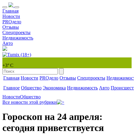
Главная
Новости
PROдело
Отзывы
Спецпроекты
Недвижимость
Авто
+3° С
Главная
Новости
PROдело
Отзывы
Спецпроекты
Недвижимос
Главное
Общество
Экономика
Недвижимость
Авто
Происшест
Новости
Общество
Все новости этой рубрики
Гороскоп на 24 апреля:
сегодня приветствуется