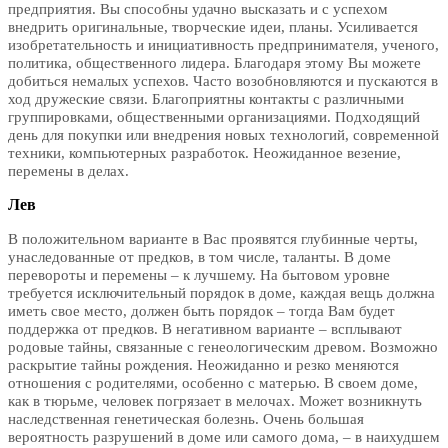
предприятия. Вы способны удачно высказать и с успехом
внедрить оригинальные, творческие идеи, планы. Усиливается
изобретательность и инициативность предпринимателя, ученого,
политика, общественного лидера. Благодаря этому Вы можете
добиться немалых успехов. Часто возобновляются и пускаются в
ход дружеские связи. Благоприятны контакты с различными
группировками, общественными организациями. Подходящий
день для покупки или внедрения новых технологий, современной
техники, компьютерных разработок. Неожиданное везение,
перемены в делах.
Лев
В положительном варианте в Вас проявятся глубинные черты,
унаследованные от предков, в том числе, таланты. В доме
перевороты и перемены – к лучшему. На бытовом уровне
требуется исключительный порядок в доме, каждая вещь должна
иметь свое место, должен быть порядок – тогда Вам будет
поддержка от предков. В негативном варианте – всплывают
родовые тайны, связанные с генеологическим древом. Возможно
раскрытие тайны рождения. Неожиданно и резко меняются
отношения с родителями, особенно с матерью. В своем доме,
как в тюрьме, человек погрязает в мелочах. Может возникнуть
наследственная генетическая болезнь. Очень большая
вероятность разрушений в доме или самого дома, – в наихудшем