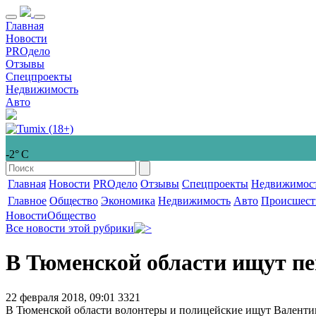
Главная
Новости
PROдело
Отзывы
Спецпроекты
Недвижимость
Авто
-2° С
Главная
Новости
PROдело
Отзывы
Спецпроекты
Недвижимос
Главное
Общество
Экономика
Недвижимость
Авто
Происшест
Новости
Общество
Все новости этой рубрики
В Тюменской области ищут пе
22 февраля 2018, 09:01
3321
В Тюменской области волонтеры и полицейские ищут Валентин