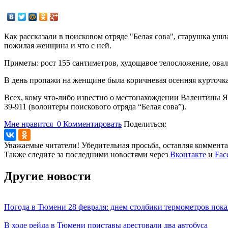
Как рассказали в поисковом отряде "Белая сова", старушка ушл
пожилая женщина и что с ней.
Приметы: рост 155 сантиметров, худощавое телосложение, оваль
В день пропажи на женщине была коричневая осенняя курточка,
Всех, кому что-либо известно о местонахождении Валентины Ядр
39-911 (волонтеры поискового отряда “Белая сова”).
Мне нравится
0
Комментировать
Поделиться:
Уважаемые читатели! Убедительная просьба, оставляя коммент
Также следите за последними новостями через
Вконтакте
и
Fac
Другие новости
Погода в Тюмени 28 февраля: днем столбики термометров пока
В ходе рейда в Тюмени приставы арестовали два автобуса