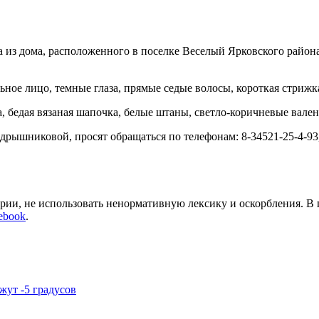
а из дома, расположенного в поселке Веселый Ярковского района
ное лицо, темные глаза, прямые седые волосы, короткая стрижка
 бедая вязаная шапочка, белые штаны, светло-коричневые вален
ышниковой, просят обращаться по телефонам: 8-34521-25-4-93, 2
арии, не использовать ненормативную лексику и оскорбления. В
ebook
.
жут -5 градусов