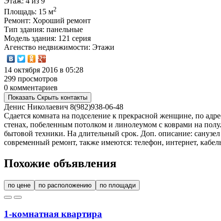
Этаж
: 4 из 9
2
Площадь
: 15 м
Ремонт
: Хороший ремонт
Тип здания
: панельные
Модель здания
: 121 серия
Агенство недвижимости
: Этажи
14 октября 2016 в 05:28
299 просмотров
0 комментариев
Показать
Скрыть
контакты
Денис Николаевич
8(982)938-06-48
Сдается комната на подселение к прекрасной женщине, по адре
стенах, побеленным потолком и линолеумом с коврами на полу.
бытовой техники. На длительный срок. Доп. описание: санузел
современный ремонт, также имеются: телефон, интернет, кабель
Похожие объявления
по цене
по расположению
по площади
1-комнатная квартира