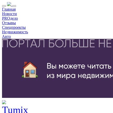
Главная
Новости
PROдело
Отзывы
Спецпроекты
Недвижимость
Авто