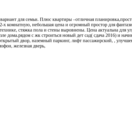
вариант для семьи. Плюс квартиры –отличная планировка,просто
-х комнатную, небольшая цена и огромный простор для фантази
нтехнике, стяжка пола и стены выровнены. Цена актуальна для у
зле дома.рядом с жк строиться новый дет сад( сдача 2016) и нач
 открытый двор, наземный паркинг, лифт пассажирский, , улучше
офон, железная дверь,