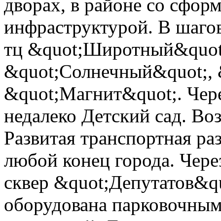
дворах, в районе со сфор
инфраструктурой. В шаго
тц &quot;Широтный&quot;
&quot;Солнечный&quot;, 
&quot;Магнит&quot;. Чер
недалеко Детский сад. Во
Развитая транспортная ра
любой конец города. Чере
сквер &quot;Депутатов&q
оборудована парковочным