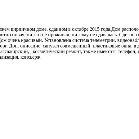
свежем кирпичном доме, сданном в октябре 2015 года.Дом распо
тно новая, ни кто не проживал, ни кому не сдавалась. Сделана 
Дом очень красивый. Установлена система телеметрии, видеона
орг. Доп. описание: санузел совмещенный, пластиковые окна, в д
ассажирский, , косметический ремонт, также имеются: телефон, 
ализация, консьерж,