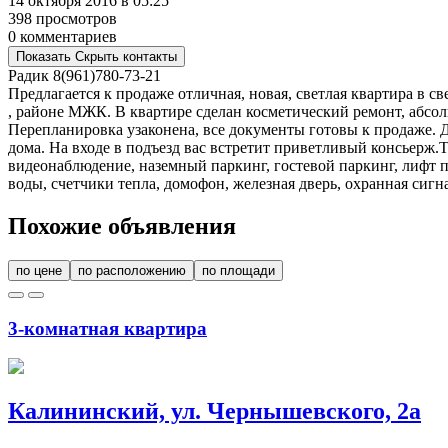
14 октября 2016 в 05:25
398 просмотров
0 комментариев
Показать
Скрыть
контакты
Радик
8(961)780-73-21
Предлагается к продаже отличная, новая, светлая квартира в 
, районе МЖК. В квартире сделан косметический ремонт, абсолю
Перепланировка узаконена, все документы готовы к продаже. 
дома. На входе в подъезд вас встретит приветливый консьерж.Т
видеонаблюдение, наземный паркинг, гостевой паркинг, лифт п
воды, счетчики тепла, домофон, железная дверь, охранная сигн
Похожие объявления
по цене
по расположению
по площади
3-комнатная квартира
Калининский, ул. Чернышевского, 2а