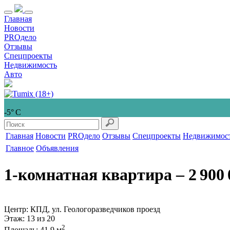
Главная
Новости
PROдело
Отзывы
Спецпроекты
Недвижимость
Авто
-5° С
Главная
Новости
PROдело
Отзывы
Спецпроекты
Недвижимос
Главное
Объявления
1-комнатная квартира
‒ 2 900 
Центр: КПД, ул. Геологоразведчиков проезд
Этаж
: 13 из 20
2
Площадь
: 41,9 м