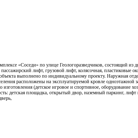
омплексе «Соседи» по улице Геологоразведчиков, состоящий из 
 пассажирский лифт, грузовой лифт, колясочная, пластиковые ок
 объекта выполнено по индивидуальному проекту. Наружная отде
селения расположены на эксплуатируемой кровле одноэтажной 
изготовления (детское игровое и спортивное, оборудование хоз
есть: детская площадка, открытый двор, наземный паркинг, лифт
дверь,