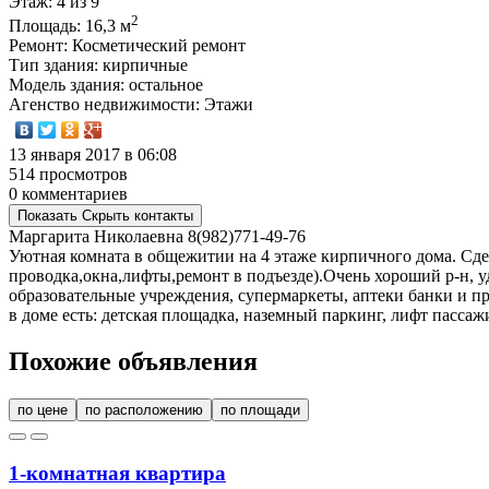
Этаж
: 4 из 9
2
Площадь
: 16,3 м
Ремонт
: Косметический ремонт
Тип здания
: кирпичные
Модель здания
: остальное
Агенство недвижимости
: Этажи
13 января 2017 в 06:08
514 просмотров
0 комментариев
Показать
Скрыть
контакты
Маргарита Николаевна
8(982)771-49-76
Уютная комната в общежитии на 4 этаже кирпичного дома. Сде
проводка,окна,лифты,ремонт в подъезде).Очень хороший р-н, у
образовательные учреждения, супермаркеты, аптеки банки и пр
в доме есть: детская площадка, наземный паркинг, лифт пассаж
Похожие объявления
по цене
по расположению
по площади
1-комнатная квартира