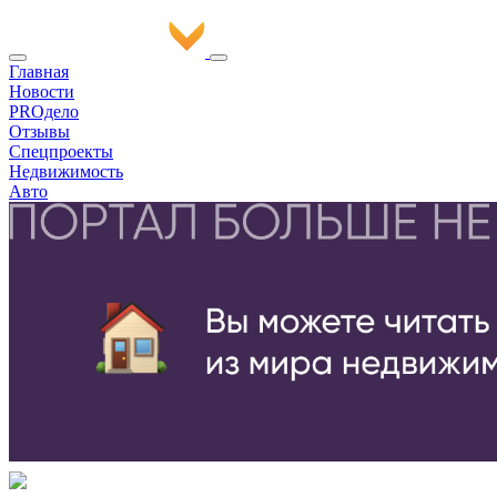
Главная
Новости
PROдело
Отзывы
Спецпроекты
Недвижимость
Авто