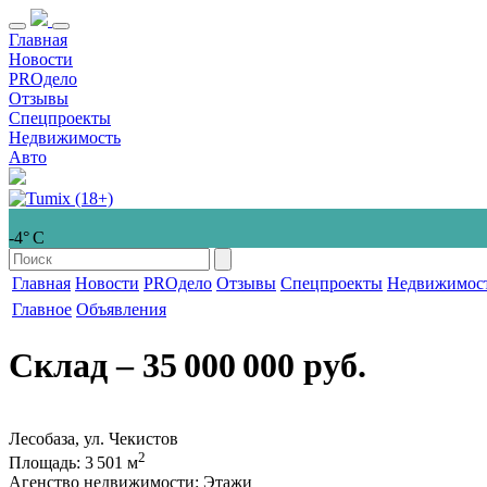
Главная
Новости
PROдело
Отзывы
Спецпроекты
Недвижимость
Авто
-4° С
Главная
Новости
PROдело
Отзывы
Спецпроекты
Недвижимос
Главное
Объявления
Склад
‒ 35 000 000 руб.
Лесобаза, ул. Чекистов
2
Площадь
: 3 501 м
Агенство недвижимости
: Этажи