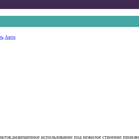
ть
Авто
унктов,разрешенное использование под нежилое строение произв