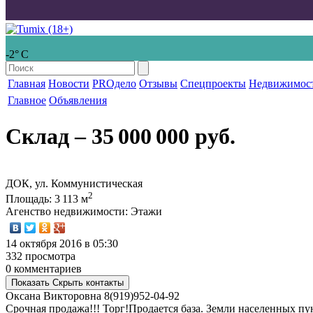
-2° С
Главная
Новости
PROдело
Отзывы
Спецпроекты
Недвижимос
Главное
Объявления
Склад
‒ 35 000 000 руб.
ДОК, ул. Коммунистическая
2
Площадь
: 3 113 м
Агенство недвижимости
: Этажи
14 октября 2016 в 05:30
332 просмотра
0 комментариев
Показать
Скрыть
контакты
Оксана Викторовна
8(919)952-04-92
Срочная продажа!!! Торг!Продается база. Земли населенных п