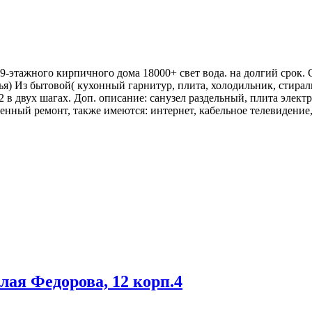
е 9-этажного кирпичного дома 18000+ свет вода. на долгий срок.
лья) Из бытовой( кухонный гарнитур, плита, холодильник, стира
 в двух шагах. Доп. описание: санузел раздельный, плита электр
нный ремонт, также имеются: интернет, кабельное телевидение, 
лая Федорова, 12 корп.4