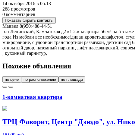
14 октября 2016 в 05:13
268 просмотров
0 комментариев
Показать
Скрыть
контакты
Манвел
8(950)488-44-51
р-н Ленинский, Камчатская д2 к1 2-к квартира 56 м² на 5 этаж
года.Из мебели все необходимое(диван,кровать,шкаф,стол, сту
микрорайоне, с удобной транспортной развязкой, детский сад 62
открытый двор, наземный паркинг, лифт пассажирский, совреме
, кухонный гарнитур,
Похожие объявления
по цене
по расположению
по площади
1-комнатная квартира
ТРЦ Фаворит, Центр "Дзюдо", ул. Нико
18 000 руб.