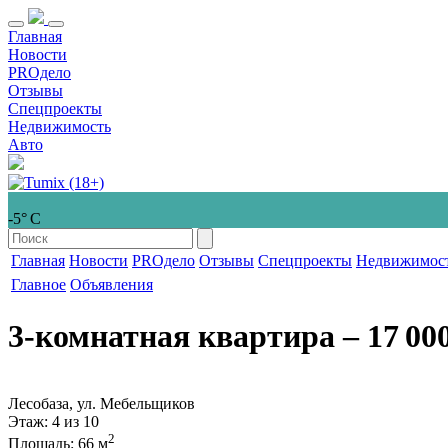
Главная
Новости
PROдело
Отзывы
Спецпроекты
Недвижимость
Авто
-5° С
Главная
Новости
PROдело
Отзывы
Спецпроекты
Недвижимос
Главное
Объявления
3-комнатная квартира
‒ 17 00
Лесобаза, ул. Мебельщиков
Этаж
: 4 из 10
2
Площадь
: 66 м