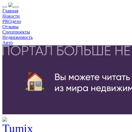
Главная
Новости
PROдело
Отзывы
Спецпроекты
Недвижимость
Авто