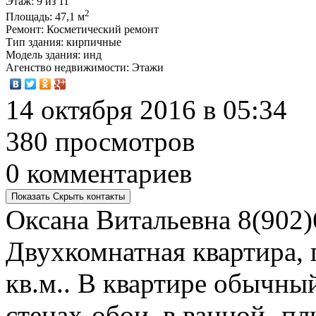
Этаж
: 9 из 11
2
Площадь
: 47,1 м
Ремонт
: Косметический ремонт
Тип здания
: кирпичные
Модель здания
: инд
Агенство недвижимости
: Этажи
14 октября 2016 в 05:34
380 просмотров
0 комментариев
Показать
Скрыть
контакты
Оксана Витальевна
8(902)
Двухкомнатная квартира, 
кв.м.. В квартире обычны
стенах-обои, в ванной -пл