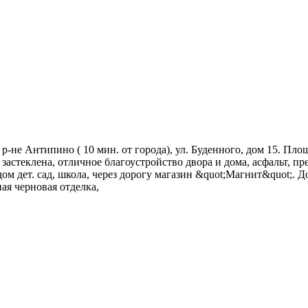
-не Антипино ( 10 мин. от города), ул. Буденного, дом 15. Площ
я застеклена, отличное благоустройство двора и дома, асфальт, 
ом дет. сад, школа, через дорогу магазин &quot;Магнит&quot;. Д
ая черновая отделка,