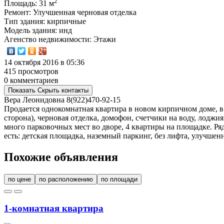
2
Площадь
: 31 м
Ремонт
: Улучшенная черновая отделка
Тип здания
: кирпичные
Модель здания
: инд
Агенство недвижимости
: Этажи
14 октября 2016 в 05:36
415 просмотров
0 комментариев
Показать
Скрыть
контакты
Вера Леонидовна
8(922)470-92-15
Продается однокомнатная квартира в новом кирпичном доме, в р
сторона), черновая отделка, домофон, счетчики на воду, лоджи
много парковочных мест во дворе, 4 квартиры на площадке. Ряд
есть: детская площадка, наземный паркинг, без лифта, улучшенн
Похожие объявления
по цене
по расположению
по площади
1-комнатная квартира