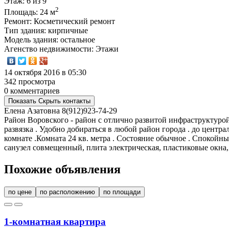
Этаж
: 6 из 9
2
Площадь
: 24 м
Ремонт
: Косметический ремонт
Тип здания
: кирпичные
Модель здания
: остальное
Агенство недвижимости
: Этажи
14 октября 2016 в 05:30
342 просмотра
0 комментариев
Показать
Скрыть
контакты
Елена Азатовна
8(912)923-74-29
Район Воровского - район с отлично развитой инфраструктурой
развязка . Удобно добираться в любой район города . до центра
комнате .Комната 24 кв. метра . Состояние обычное . Спокойны
санузел совмещенный, плита электрическая, пластиковые окна,
Похожие объявления
по цене
по расположению
по площади
1-комнатная квартира