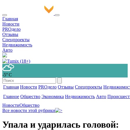
Главная
Новости
PROдело
Отзывы
Спецпроекты
Недвижимость
Авто
-5° С
Главная
Новости
PROдело
Отзывы
Спецпроекты
Недвижимос
Главное
Общество
Экономика
Недвижимость
Авто
Происшест
Новости
Общество
Все новости этой рубрики
Упала и ударилась головой: