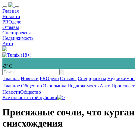
Главная
Новости
PROдело
Отзывы
Спецпроекты
Недвижимость
Авто
-2° С
Главная
Новости
PROдело
Отзывы
Спецпроекты
Недвижимос
Главное
Общество
Экономика
Недвижимость
Авто
Происшест
Новости
Общество
Все новости этой рубрики
Присяжные сочли, что кургане
снисхождения