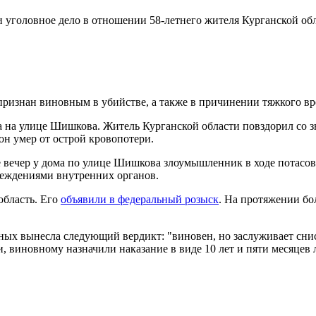
уголовное дело в отношении 58-летнего жителя Курганской обл
ризнан виновным в убийстве, а также в причинении тяжкого вр
ма на улице Шишкова. Житель Курганской области повздорил со 
он умер от острой кровопотери.
е вечер у дома по улице Шишкова злоумышленник в ходе потасо
реждениями внутренних органов.
бласть. Его
объявили в федеральный розыск
. На протяжении бо
жных вынесла следующий вердикт: "виновен, но заслуживает сни
 виновному назначили наказание в виде 10 лет и пяти месяцев 