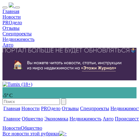
Главная
Новости
PROдело
Отзывы
Спецпроекты
Недвижимость
Авто
-5° С
Главная
Новости
PROдело
Отзывы
Спецпроекты
Недвижимос
Главное
Общество
Экономика
Недвижимость
Авто
Происшест
Новости
Общество
Все новости этой рубрики