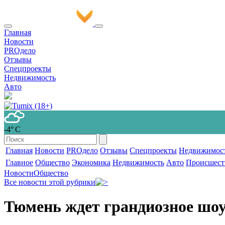
Главная
Новости
PROдело
Отзывы
Спецпроекты
Недвижимость
Авто
-4° С
Главная
Новости
PROдело
Отзывы
Спецпроекты
Недвижимос
Главное
Общество
Экономика
Недвижимость
Авто
Происшест
Новости
Общество
Все новости этой рубрики
Тюмень ждет грандиозное шоу,