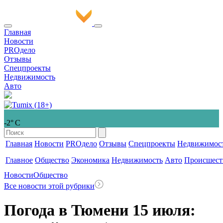
Главная
Новости
PROдело
Отзывы
Спецпроекты
Недвижимость
Авто
-2° С
Главная
Новости
PROдело
Отзывы
Спецпроекты
Недвижимос
Главное
Общество
Экономика
Недвижимость
Авто
Происшест
Новости
Общество
Все новости этой рубрики
Погода в Тюмени 15 июля: