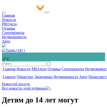
Главная
Новости
PROдело
Отзывы
Спецпроекты
Недвижимость
Авто
-2° С
Главная
Новости
PROдело
Отзывы
Спецпроекты
Недвижимос
Главное
Общество
Экономика
Недвижимость
Авто
Происшест
Новости
Соцсети
Все новости этой рубрики
Детям до 14 лет могут