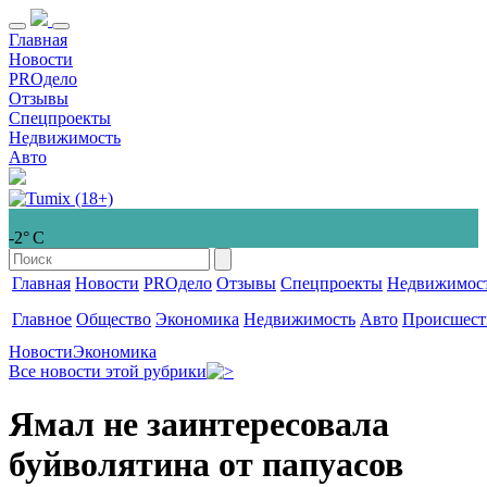
Главная
Новости
PROдело
Отзывы
Спецпроекты
Недвижимость
Авто
-2° С
Главная
Новости
PROдело
Отзывы
Спецпроекты
Недвижимос
Главное
Общество
Экономика
Недвижимость
Авто
Происшест
Новости
Экономика
Все новости этой рубрики
Ямал не заинтересовала
буйволятина от папуасов