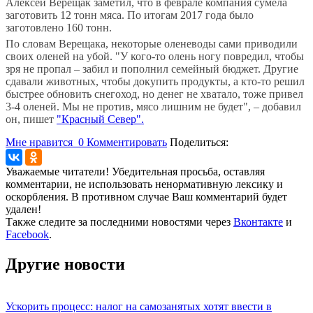
Алексей Верещак заметил, что в феврале компания сумела
заготовить 12 тонн мяса. По итогам 2017 года было
заготовлено 160 тонн.
По словам Верещака, некоторые оленеводы сами приводили
своих оленей на убой. "У кого-то олень ногу повредил, чтобы
зря не пропал – забил и пополнил семейный бюджет. Другие
сдавали животных, чтобы докупить продукты, а кто-то решил
быстрее обновить снегоход, но денег не хватало, тоже привел
3-4 оленей. Мы не против, мясо лишним не будет", – добавил
он, пишет
"Красный Север".
Мне нравится
0
Комментировать
Поделиться:
Уважаемые читатели! Убедительная просьба, оставляя
комментарии, не использовать ненормативную лексику и
оскорбления. В противном случае Ваш комментарий будет
удален!
Также следите за последними новостями через
Вконтакте
и
Facebook
.
Другие новости
Ускорить процесс: налог на самозанятых хотят ввести в