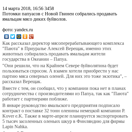
14 марта 2018, 16:56
3458
Потомки папуасов с Новой Гвинеи собрались продавать
ямальцам мясо диких буйволов.
фото: yandex.ru
Как рассказал директор мясоперерабатывающего комплекса
"Паюта" в Приуралье Алексей Верещак, именно этих
животных собирались продавать ямальцам жители
государства в Океании – Папуа.
"Они решили, что на Крайнем Севере
буйволятина
будет
пользоваться спросом. А взамен хотели приобрести у нас
партию мяса северных оленей. Для них это тоже экзотика", –
рассказал Верещак.
Вместе с тем, он сообщил, что у компании пока нет в планах
сотрудничества с производителями из Папуа, так как "Паюта"
работает с партнерами поближе.
В январе руководство ямальского предприятия подписало
контракт о поставке 32 тонн оленины немецкой компании P.
Kover e.K.
Также в марте-апреле планируется экспортировать
5 тысяч засоленных оленьих шкур в Финляндию для фирмы
Lapin Nahka.