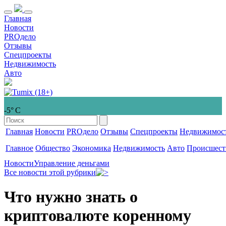
Главная
Новости
PROдело
Отзывы
Спецпроекты
Недвижимость
Авто
-5° С
Главная
Новости
PROдело
Отзывы
Спецпроекты
Недвижимос
Главное
Общество
Экономика
Недвижимость
Авто
Происшест
Новости
Управление деньгами
Все новости этой рубрики
Что нужно знать о
криптовалюте коренному