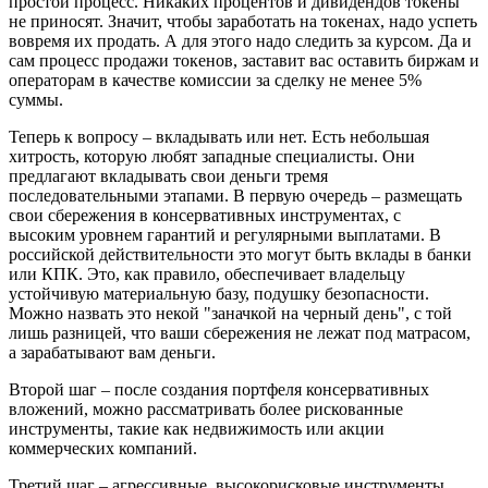
простой процесс. Никаких процентов и дивидендов токены
не приносят. Значит, чтобы заработать на токенах, надо успеть
вовремя их продать. А для этого надо следить за курсом. Да и
сам процесс продажи токенов, заставит вас оставить биржам и
операторам в качестве комиссии за сделку не менее 5%
суммы.
Теперь к вопросу – вкладывать или нет. Есть небольшая
хитрость, которую любят западные специалисты. Они
предлагают вкладывать свои деньги тремя
последовательными этапами. В первую очередь – размещать
свои сбережения в консервативных инструментах, с
высоким уровнем гарантий и регулярными выплатами. В
российской действительности это могут быть вклады в банки
или КПК. Это, как правило, обеспечивает владельцу
устойчивую материальную базу, подушку безопасности.
Можно назвать это некой "заначкой на черный день", с той
лишь разницей, что ваши сбережения не лежат под матрасом,
а зарабатывают вам деньги.
Второй шаг – после создания портфеля консервативных
вложений, можно рассматривать более рискованные
инструменты, такие как недвижимость или акции
коммерческих компаний.
Третий шаг – агрессивные, высокорисковые инструменты,