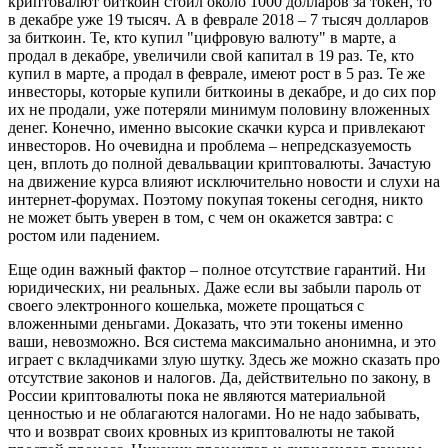
криптовалют биткоин стоил около 1000 долларов за токен, то
в декабре уже 19 тысяч. А в феврале 2018 – 7 тысяч долларов
за биткоин. Те, кто купил "цифровую валюту" в марте, а
продал в декабре, увеличили свой капитал в 19 раз. Те, кто
купил в марте, а продал в феврале, имеют рост в 5 раз. Те же
инвесторы, которые купили биткоины в декабре, и до сих пор
их не продали, уже потеряли минимум половину вложенных
денег. Конечно, именно высокие скачки курса и привлекают
инвесторов. Но очевидна и проблема – непредсказуемость
цен, вплоть до полной девальвации криптовалюты. Зачастую
на движение курса влияют исключительно новости и слухи на
интернет-форумах. Поэтому покупая токены сегодня, никто
не может быть уверен в том, с чем он окажется завтра: с
ростом или падением.
Еще один важный фактор – полное отсутствие гарантий. Ни
юридических, ни реальных. Даже если вы забыли пароль от
своего электронного кошелька, можете прощаться с
вложенными деньгами. Доказать, что эти токены именно
ваши, невозможно. Вся система максимально анонимна, и это
играет с вкладчиками злую шутку. Здесь же можно сказать про
отсутствие законов и налогов. Да, действительно по закону, в
России криптовалюты пока не являются материальной
ценностью и не облагаются налогами. Но не надо забывать,
что и возврат своих кровных из криптовалюты не такой