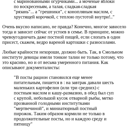
с маринованными огурчиками... а моченые яблоки
по воскресеньям, а талая, сладкая-сладкая
"рязань"... а "грешники", с конопляным маслом, с
хрустящей корочкой, с теплою пустотой внутри!.."
Очень вкусно написано, не правда? Конечно, многое зависело
тогда и зависит сейчас от устоев в семье. В принципе, можно
чревоугодничать даже постной пищей, если слопать в один
присест, скажем, ведро вареной картошки с разносолами.
Любые крайности нехороши, должно быть. Так, в Смольном
институте девицы имели тонкие талии не только потому, что
это красиво, но и от весьма умеренного питания. Как
описывают документалисты:
"В посты рацион становился еще менее
питательным, пишется в : на завтрак давали шесть
маленьких картофелин (или три средних) с
постным маслом и кашу-размазню, в обед был суп
с крупой, небольшой кусок отварной рыбы, метко
прозванной голодными институтками
"мертвечиной", и миниатюрный постный
пирожок. Таким образом кормили не только в
продолжительные посты, но и каждую среду и
пятницу"