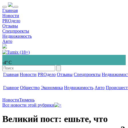
Главная
Новости
PROдело
Отзывы
Спецпроекты
Недвижимость
Авто
-4° С
Главная
Новости
PROдело
Отзывы
Спецпроекты
Недвижимос
Главное
Общество
Экономика
Недвижимость
Авто
Происшест
Новости
Тюмень
Все новости этой рубрики
Великий пост: ешьте, что