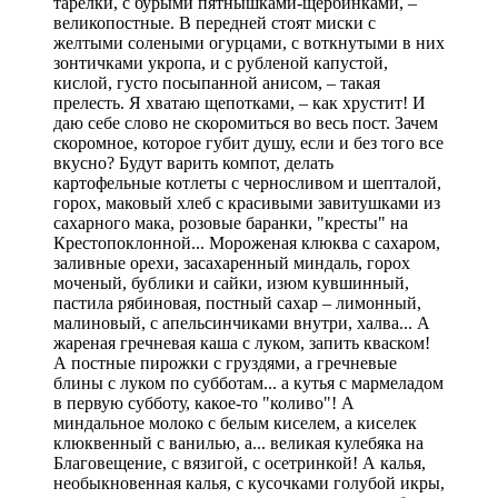
тарелки, с бурыми пятнышками-щербинками, –
великопостные. В передней стоят миски с
желтыми солеными огурцами, с воткнутыми в них
зонтичками укропа, и с рубленой капустой,
кислой, густо посыпанной анисом, – такая
прелесть. Я хватаю щепотками, – как хрустит! И
даю себе слово не скоромиться во весь пост. Зачем
скоромное, которое губит душу, если и без того все
вкусно? Будут варить компот, делать
картофельные котлеты с черносливом и шепталой,
горох, маковый хлеб с красивыми завитушками из
сахарного мака, розовые баранки, "кресты" на
Крестопоклонной... Мороженая клюква с сахаром,
заливные орехи, засахаренный миндаль, горох
моченый, бублики и сайки, изюм кувшинный,
пастила рябиновая, постный сахар – лимонный,
малиновый, с апельсинчиками внутри, халва... А
жареная гречневая каша с луком, запить кваском!
А постные пирожки с груздями, а гречневые
блины с луком по субботам... а кутья с мармеладом
в первую субботу, какое-то "коливо"! А
миндальное молоко с белым киселем, а киселек
клюквенный с ванилью, а... великая кулебяка на
Благовещение, с вязигой, с осетринкой! А калья,
необыкновенная калья, с кусочками голубой икры,