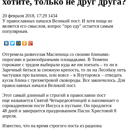
хотите, только не друг друга?
20 февраля 2018, 17:29
1434
У православных начался Великий пост. И хотя пища не
является его смыслом, вопрос "про еду" остается самым
популярным.
Отгремела развеселая Масленица со своими блинами-
пирогами и разнообразными площадками. В Тюмени
горожане с трудом выбирали куда же им поехать – то ли в
Заречный биться за снежную крепость, то ли на Лесобазу петь
частушки про валенки, или вовсе – в Ялуторовск – отведать
кусок блина с трехметровой сковороды. Все закончилось. Для
православных начался Великий пост.
Этот самый длинный и строгий в православии пост
еще называется Святой Четыредесятницей и напоминает о
сорокадневном посте Иисуса в пустыне. Он продлится
48 дней и завершится празднованием Пасхи Христовой 8
апреля.
Известно, что на время строгого поста из рациона