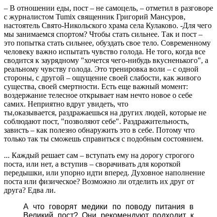
– В отношении еды, пост – не самоцель, – отметил в разговоре
с журналистом Tumix священник Григорий Мансуров,
настоятель Свято-Никольского храма села Кулаково. -Для чего
мы занимаемся спортом? Чтобы стать сильнее. Так и пост –
это попытка стать сильнее, обуздать свое тело. Современному
человеку важно испытать чувство голода. Не того, когда все
сводится к заурядному "хочется чего-нибудь вкусненького", а
реальному чувству голода. Это тренировка воли – с одной
стороны, с другой – ощущение своей слабости, как живого
существа, своей смертности. Есть еще важный момент:
воздержание телесное открывает нам нечто новое о себе
самих. Неприятно вдруг увидеть, что
ты,оказывается, раздражаешься на других людей, которые не
соблюдают пост, "позволяют себе". Раздражительность,
зависть – как полезно обнаружить это в себе. Потому что
только так ты сможешь справиться с подобным состоянием.
... Каждый решает сам – вступать ему на дорогу строгого
поста, или нет, а вступив – сворачивать для короткой
передышки, или упорно идти вперед. Духовное наполнение
поста или физическое? Возможно ли отделить их друг от
друга? Едва ли.
А что говорят медики по поводу питания в
Великий пост? Они рекомендуют подходит к