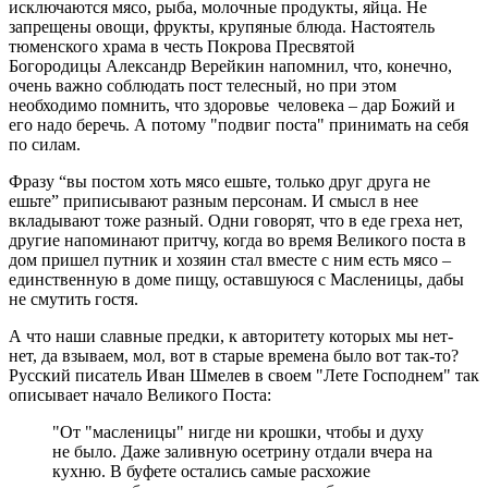
исключаются мясо, рыба, молочные продукты, яйца. Не
запрещены овощи, фрукты, крупяные блюда. Настоятель
тюменского храма в честь Покрова Пресвятой
Богородицы Александр Верейкин напомнил, что, конечно,
очень важно соблюдать пост телесный, но при этом
необходимо помнить, что здоровье человека – дар Божий и
его надо беречь. А потому "подвиг поста" принимать на себя
по силам.
Фразу “вы постом хоть мясо ешьте, только друг друга не
ешьте” приписывают разным персонам. И смысл в нее
вкладывают тоже разный. Одни говорят, что в еде греха нет,
другие напоминают притчу, когда во время Великого поста в
дом пришел путник и хозяин стал вместе с ним есть мясо –
единственную в доме пищу, оставшуюся с Масленицы, дабы
не смутить гостя.
А что наши славные предки, к авторитету которых мы нет-
нет, да взываем, мол, вот в старые времена было вот так-то?
Русский писатель Иван Шмелев в своем "Лете Господнем" так
описывает начало Великого Поста:
"От "масленицы" нигде ни крошки, чтобы и духу
не было. Даже заливную осетрину отдали вчера на
кухню. В буфете остались самые расхожие