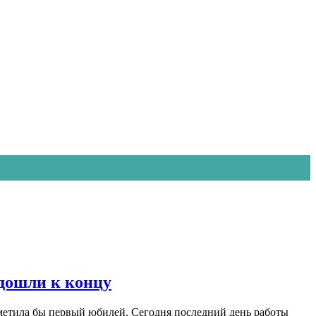
одошли к концу
тметила бы первый юбилей. Сегодня последний день работы