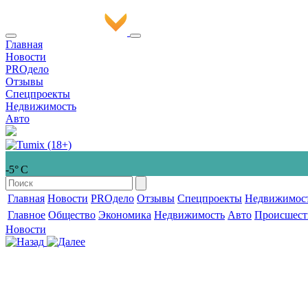
Главная
Новости
PROдело
Отзывы
Спецпроекты
Недвижимость
Авто
-5° С
Главная
Новости
PROдело
Отзывы
Спецпроекты
Недвижимос
Главное
Общество
Экономика
Недвижимость
Авто
Происшест
Новости