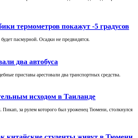
бики термометров покажут -5 градусов
 будет пасмурной. Осадки не предвидятся.
вали два автобуса
дебные приставы арестовали два транспортных средства.
тельным исходом в Таиланде
. Пикап, за рулем которого был уроженец Тюмени, столкнулся
ак китайские студенты живут в Тюмени