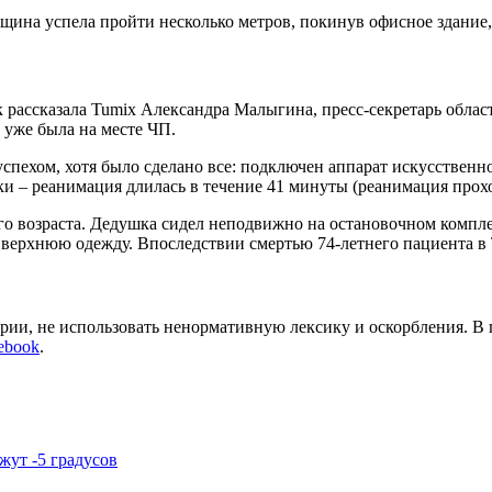
щина успела пройти несколько метров, покинув офисное здание, 
 рассказала Tumix Александра Малыгина, пресс-секретарь облас
 уже была на месте ЧП.
пехом, хотя было сделано все: подключен аппарат искусственно
и – реанимация длилась в течение 41 минуты (реанимация прохо
о возраста. Дедушка сидел неподвижно на остановочном комплек
ть верхнюю одежду. Впоследствии смертью 74-летнего пациента 
арии, не использовать ненормативную лексику и оскорбления. В
ebook
.
жут -5 градусов