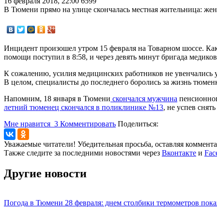
16 февраля 2018, 22:00
6599
В Тюмени прямо на улице скончалась местная жительница: жен
Инцидент произошел утром 15 февраля на Товарном шоссе. Как
помощи поступил в 8:58, и через девять минут бригада медиков
К сожалению, усилия медицинских работников не увенчались ус
В целом, специалисты до последнего боролись за жизнь тюменк
Напомним, 18 января в Тюмени
скончался мужчина
пенсионног
летний тюменец скончался в поликлинике №13
, не успев сня
Мне нравится
3
Комментировать
Поделиться:
Уважаемые читатели! Убедительная просьба, оставляя коммент
Также следите за последними новостями через
Вконтакте
и
Fac
Другие новости
Погода в Тюмени 28 февраля: днем столбики термометров пока