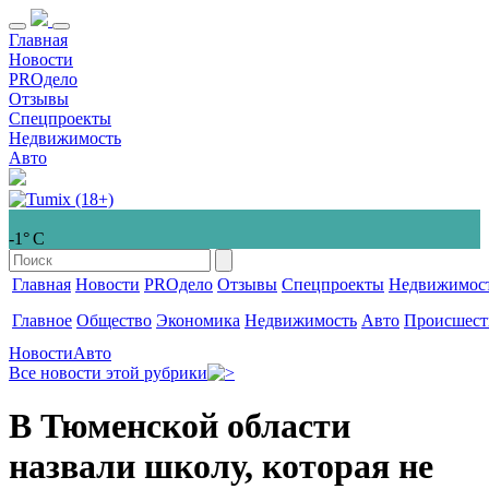
Главная
Новости
PROдело
Отзывы
Спецпроекты
Недвижимость
Авто
-1° С
Главная
Новости
PROдело
Отзывы
Спецпроекты
Недвижимос
Главное
Общество
Экономика
Недвижимость
Авто
Происшест
Новости
Авто
Все новости этой рубрики
В Тюменской области
назвали школу, которая не