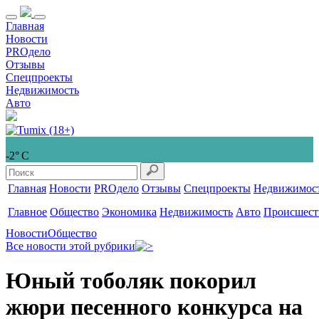
Главная
Новости
PROдело
Отзывы
Спецпроекты
Недвижимость
Авто
-2° С
Главная
Новости
PROдело
Отзывы
Спецпроекты
Недвижимос
Главное
Общество
Экономика
Недвижимость
Авто
Происшест
Новости
Общество
Все новости этой рубрики
Юный тоболяк покорил
жюри песенного конкурса на