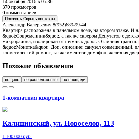
14 октября 2016 в 05:36
370 просмотров
0 комментариев
Показать
Скрыть
контакты
Александр Валерьевич
8(952)689-99-44
Квартира расположена в панельном доме, на втором этаже. И н
&quot;Современник&quot;, а так же сквером Депутатов с детс
микрорайона, изолирован от шумных дорог. Отличная транспорт
&quot;Монетка&quot;. Доп. описание: санузел совмещенный, пли
косметический ремонт, также имеются: домофон, железная две
Похожие объявления
по цене
по расположению
по площади
1-комнатная квартира
Калининский, ул. Новоселов, 113
1 100 000 руб.