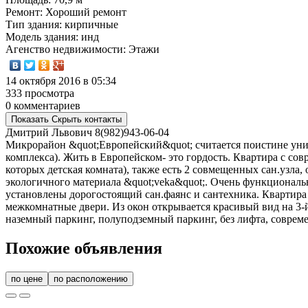
Ремонт
: Хороший ремонт
Тип здания
: кирпичные
Модель здания
: инд
Агенство недвижимости
: Этажи
14 октября 2016 в 05:34
333 просмотра
0 комментариев
Показать
Скрыть
контакты
Дмитрий Львович
8(982)943-06-04
Микрорайон &quot;Европейский&quot; считается поистине ун
комплекса). Жить в Европейском- это гордость. Квартира с со
которых детская комната), также есть 2 совмещенных сан.узла, 
экологичного материала &quot;veka&quot;. Очень функциональ
установлены дорогостоящий сан.фаянс и сантехника. Квартира 
межкомнатные двери. Из окон открывается красивый вид на 3-й
наземный паркинг, полуподземный паркинг, без лифта, совреме
Похожие объявления
по цене
по расположению