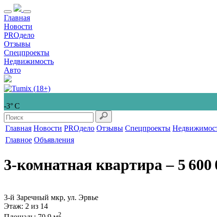
Главная
Новости
PROдело
Отзывы
Спецпроекты
Недвижимость
Авто
-3° С
Главная
Новости
PROдело
Отзывы
Спецпроекты
Недвижимос
Главное
Объявления
3-комнатная квартира
‒ 5 600 
3-й Заречный мкр, ул. Эрвье
Этаж
: 2 из 14
2
Площадь
: 70,9 м