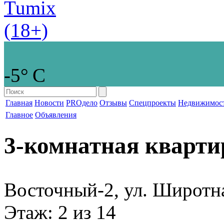
-5° С
Главная
Новости
PROдело
Отзывы
Спецпроекты
Недвижимос
Главное
Объявления
3-комнатная кварти
Восточный-2, ул. Широтн
Этаж
: 2 из 14