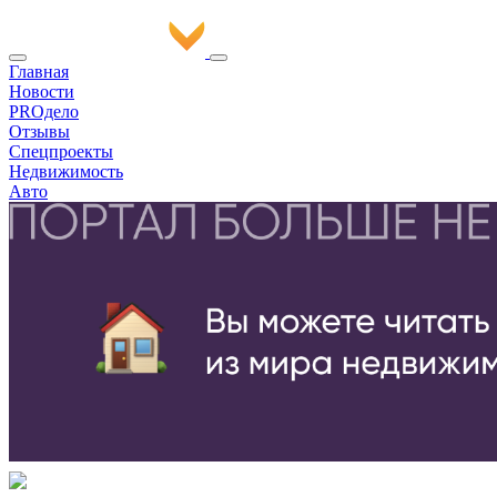
Главная
Новости
PROдело
Отзывы
Спецпроекты
Недвижимость
Авто