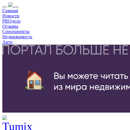
Главная
Новости
PROдело
Отзывы
Спецпроекты
Недвижимость
Авто