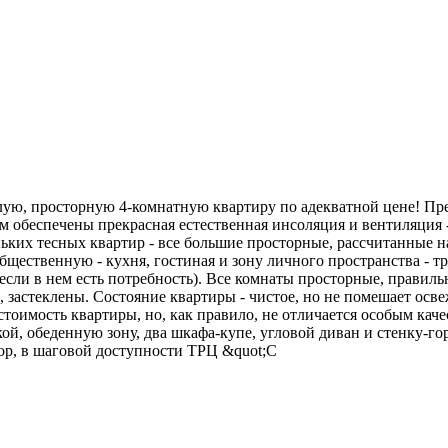
ю, просторную 4-комнатную квартиру по адекватной цене! Пре
ам обеспечены прекрасная естественная инсоляция и вентиляция - 
еньких тесных квартир - все большие просторные, рассчитанные
бщественную - кухня, гостиная и зону личного пространства - т
 если в нем есть потребность). Все комнаты просторные, правил
, застеклены. Состояние квартиры - чистое, но не помешает осв
тоимость квартиры, но, как правило, не отличается особым кач
й, обеденную зону, два шкафа-купе, угловой диван и стенку-гор
ор, в шаговой доступности ТРЦ &quot;С