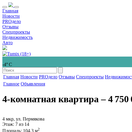
Главная
Новости
PROдело
Отзывы
Спецпроекты
Недвижимость
Авто
-4° С
Главная
Новости
PROдело
Отзывы
Спецпроекты
Недвижимос
Главное
Объявления
4-комнатная квартира
‒ 4 750 
4 мкр, ул. Пермякова
Этаж
: 7 из 14
2
Площадь
: 104,3 м