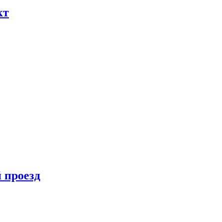
кт
 проезд