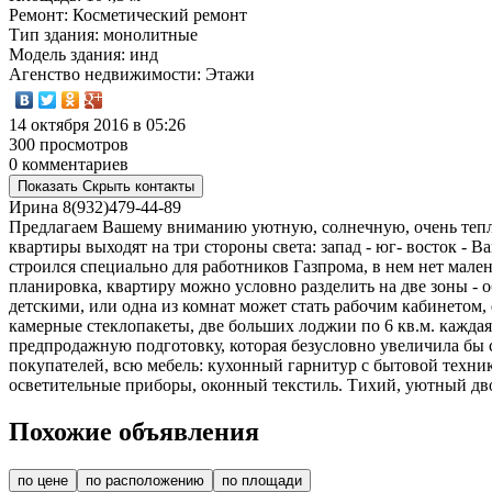
Ремонт
: Косметический ремонт
Тип здания
: монолитные
Модель здания
: инд
Агенство недвижимости
: Этажи
14 октября 2016 в 05:26
300 просмотров
0 комментариев
Показать
Скрыть
контакты
Ирина
8(932)479-44-89
Предлагаем Вашему вниманию уютную, солнечную, очень теплу
квартиры выходят на три стороны света: запад - юг- восток - В
строился специально для работников Газпрома, в нем нет мал
планировка, квартиру можно условно разделить на две зоны - о
детскими, или одна из комнат может стать рабочим кабинетом,
камерные стеклопакеты, две больших лоджии по 6 кв.м. каждая
предпродажную подготовку, которая безусловно увеличила бы с
покупателей, всю мебель: кухонный гарнитур с бытовой технико
осветительные приборы, оконный текстиль. Тихий, уютный дв
Похожие объявления
по цене
по расположению
по площади