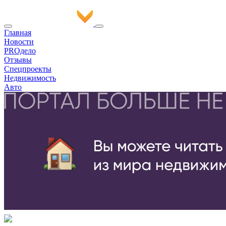
Главная
Новости
PROдело
Отзывы
Спецпроекты
Недвижимость
Авто