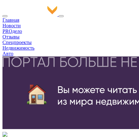
Главная
Новости
PROдело
Отзывы
Спецпроекты
Недвижимость
Авто