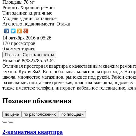
2
Площадь
: 78 м
Ремонт
: Хороший ремонт
Тип здания
: кирпичные
Модель здания
: остальное
Агенство недвижимости
: Этажи
14 октября 2016 в 05:26
170 просмотров
0 комментариев
Показать
Скрыть
контакты
Николай
8(982)785-53-65
Отличная просторная квартира с качественным свежим ремонто
кухню. Кухня 8м2. Есть небольшая колясочная при входе. На п
школа, множество магазинов, рынок:все под рукой. Район спок
раздельный, плита электрическая, пластиковые окна, в доме ес
также имеются: телефон, интернет, кабельное телевидение, ко
Похожие объявления
по цене
по расположению
по площади
2-комнатная квартира